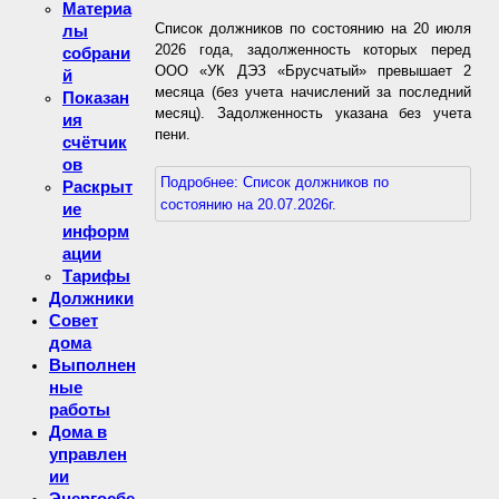
Материа
Список должников по состоянию на 20 июля
лы
2026 года, задолженность которых перед
собрани
ООО «УК ДЭЗ «Брусчатый» превышает 2
й
месяца (без учета начислений за последний
Показан
месяц). Задолженность указана без учета
ия
пени.
счётчик
ов
Подробнее: Список должников по
Раскрыт
состоянию на 20.07.2026г.
ие
информ
ации
Тарифы
Должники
Совет
дома
Выполнен
ные
работы
Дома в
управлен
ии
Энергосбе