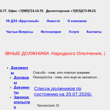
76-77
. Офис +7(985)714-14-70. Диспетчерская +7(915)273-99-23.
УК ДЭЗ «Брусчатый»
Новости
О компании
Частые Вопросы
Фотогалерея
Услуги
Контакты
ВНЫЕ ДОЛЖНИКИ. Народного Ополчения, 2Б: кв.10 - 47
Документ
ы
Спасибо - тем, кто платит вовремя.
Договор
Пожалуйста - тем, кто ещё не заплатил...
ы
Докумен
Список должников по
ты
состоянию на 20.07.2026г.
Законод
ательств
Просмотров: 25
о